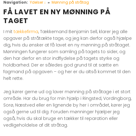
Navigation:
Ydelser ↓
»
Mønning på stråtag
FÅ LAVET EN NY MØNNING PÅ
TAGET
I mit
tækkefirma
, Tækkemand Benjamin Sell, klarer jeg alle
opgaver på stråtækte tage, og jeg kan derfor også hjælpe
dig, hvis du ønsker at få lavet en ny mønning på stråtaget.
Mønningen fungerer som samling på tagets to sider, og
den har derfor en stor indflydelse på tagets styrke og
holdbarhed. Der er således god grund til at sætte en
fagmand på opgaven – og her er du altså kommet til den
helt rette.
Jeg kører gerne ud og laver mønning på stråtage i et stort
område. Har du brug for min hjælp i Ringsted, Vordingborg,
Sorø, Næstved eller en lignende by her i området, kører jeg
også gerne ud til dig. Foruden mønninger hjælper jeg
også, hvis du skal bruge en tækker til reparation eller
vedligeholdelse af dit stråtag.