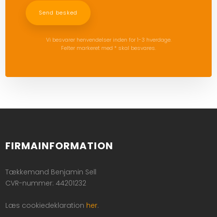
Vi besvarer henvendelser inden for 1-3 hverdage.
Felter markeret med * skal besvares.
FIRMAINFORMATION
Tækkemand Benjamin Sell
CVR-nummer: 44201232
Læs cookiedeklaration
her
.