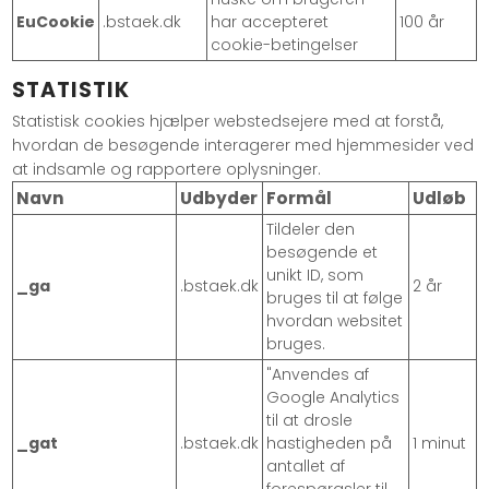
EuCookie
.bstaek.dk
har accepteret
100 år
cookie-betingelser
STATISTIK
Statistisk cookies hjælper webstedsejere med at forstå,
hvordan de besøgende interagerer med hjemmesider ved
at indsamle og rapportere oplysninger.
Navn
Udbyder
Formål
Udløb
Tildeler den
besøgende et
unikt ID, som
_ga
.bstaek.dk
2 år
bruges til at følge
hvordan websitet
bruges.
"Anvendes af
Google Analytics
til at drosle
_gat
.bstaek.dk
hastigheden på
1 minut
antallet af