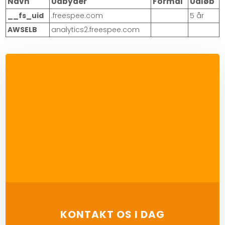
Navn
Udbyder
Formål
Udløb
__fs_uid
.freespee.com
5 år
AWSELB
analytics2.freespee.com
KONTAKT OS I DAG