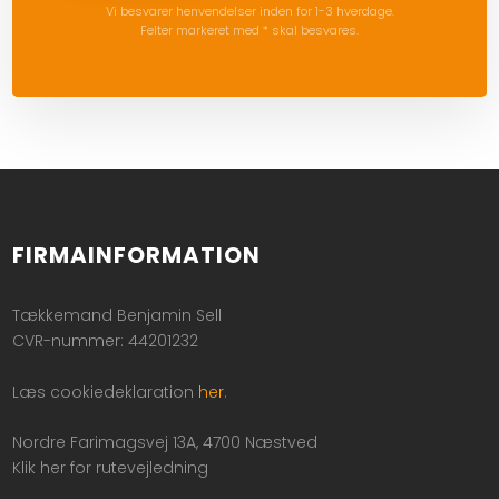
Vi besvarer henvendelser inden for 1-3 hverdage.
Felter markeret med * skal besvares.
FIRMAINFORMATION
Tækkemand Benjamin Sell
CVR-nummer: 44201232
Læs cookiedeklaration
her
.
Nordre Farimagsvej 13A, 4700 Næstved
Klik her for rutevejledning