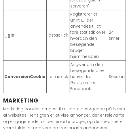
forespørgsler til
serveren"
Registrerer et
unikt ID, der
anvendes til at
føre statistik over
24
_gid
.bstaek.dk
hvordan den
timer
besøgende
bruger
hjemmesiden.
Angiver om den
besøgende blev
ConversionCookie
.bstaek.dk
henvist fra
Session
Google eller
Facebook.
MARKETING
Marketing cookies bruges til at spore besøgende på tværs
af websites. Hensigten er at vise annoncer, der er relevante
og engagerende for den enkelte bruger, og dermed mere
værdifulde for udgivere og tredjeparts annoncører.