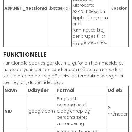
Microsofts
ASP.NET_SessionId
.bstaek.dk
Session
ASP.NET Session
Application, som
er et
rammeværktøj
der bruges til at
bygge websites.
FUNKTIONELLE
Funktionelle cookies gør det muligt for en hjemmeside at
huske oplysninger, der ændrer den måde hjemmesiden
ser ud eller opfører sig på. F.eks. dit foretrukne sprog, eller
den region, du befinder dig i.
Navn
Udbyder
Formål
Udløb
Bruges til
personaliseret
6
NID
.google.com
Googlemap og
måneder
personaliseret
annoncering
Huske om brugeren